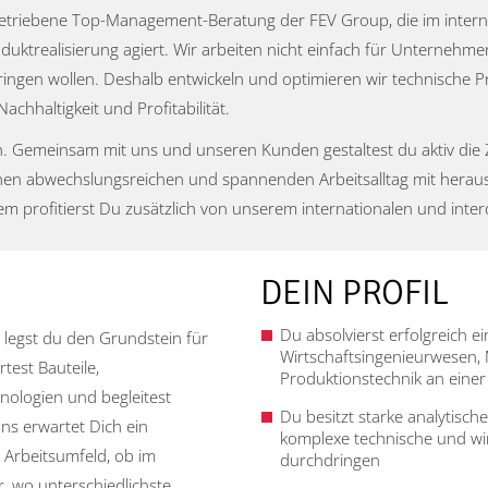
egetriebene Top-Management-Beratung der FEV Group, die im inter
duktrealisierung agiert. Wir arbeiten nicht einfach für Unternehm
ringen wollen. Deshalb entwickeln und optimieren wir technische Pr
achhaltigkeit und Profitabilität.
n. Gemeinsam mit uns und unseren Kunden gestaltest du aktiv die 
einen abwechslungsreichen und spannenden Arbeitsalltag mit hera
em profitierst Du zusätzlich von unserem internationalen und inter
DEIN PROFIL
Du absolvierst erfolgreich e
legst du den Grundstein für
Wirtschaftsingenieurwesen, 
test Bauteile,
Produktionstechnik an einer
nologien und begleitest
Du besitzt starke analytisch
ns erwartet Dich ein
komplexe technische und wir
Arbeitsumfeld, ob im
durchdringen
, wo unterschiedlichste