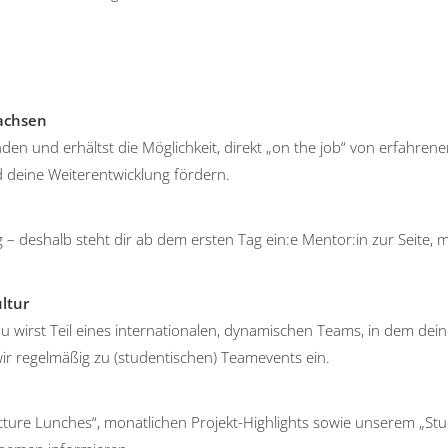
achsen
unden und erhältst die Möglichkeit, direkt „on the job“ von erfahren
d deine Weiterentwicklung fördern.
g – deshalb steht dir ab dem ersten Tag ein:e Mentor:in zur Seite,
ltur
du wirst Teil eines internationalen, dynamischen Teams, in dem de
wir regelmäßig zu (studentischen) Teamevents ein.
ture Lunches“, monatlichen Projekt-Highlights sowie unserem „Stud